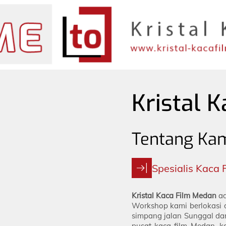
Kristal 
Tentang Ka
Spesialis Kaca 
Kristal Kaca Film Medan
ad
Workshop kami berlokasi 
simpang jalan Sunggal dan
pusat kaca film Medan, k